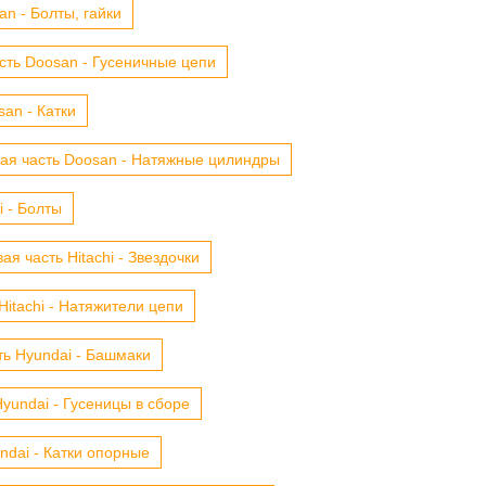
n - Болты, гайки
сть Doosan - Гусеничные цепи
an - Катки
ая часть Doosan - Натяжные цилиндры
i - Болты
ая часть Hitachi - Звездочки
Hitachi - Натяжители цепи
ть Hyundai - Башмаки
yundai - Гусеницы в сборе
ndai - Катки опорные