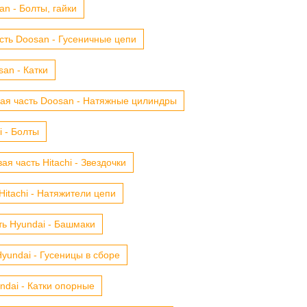
n - Болты, гайки
сть Doosan - Гусеничные цепи
an - Катки
ая часть Doosan - Натяжные цилиндры
i - Болты
ая часть Hitachi - Звездочки
Hitachi - Натяжители цепи
ть Hyundai - Башмаки
yundai - Гусеницы в сборе
ndai - Катки опорные