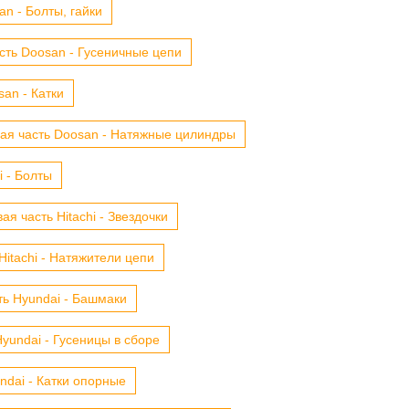
n - Болты, гайки
сть Doosan - Гусеничные цепи
an - Катки
ая часть Doosan - Натяжные цилиндры
i - Болты
ая часть Hitachi - Звездочки
Hitachi - Натяжители цепи
ть Hyundai - Башмаки
yundai - Гусеницы в сборе
ndai - Катки опорные