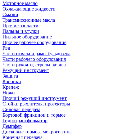
Моторное масло
Охлаждающие жидкости
Смазки
Трансмиссионные масла
Прочие запчасти
Пальцы и втулки
Пильное оборудование
Прочее рабочее оборудование
Рвд
Части отвала и рамы бульдозера
Части рабочего оборудования
Части рукояти, стрелы, ковша
Режущий инструмент
Защита
Коронки
Крепеж
Ножи
Прочий режущий инструмент
Стойки рыхлителя, протекторы
Силовая передача
Бортовой фрикцион и тормоз
Гидротрансформатор
Демпфер
Дисковые тормоза мокрого типа
Конечная передача