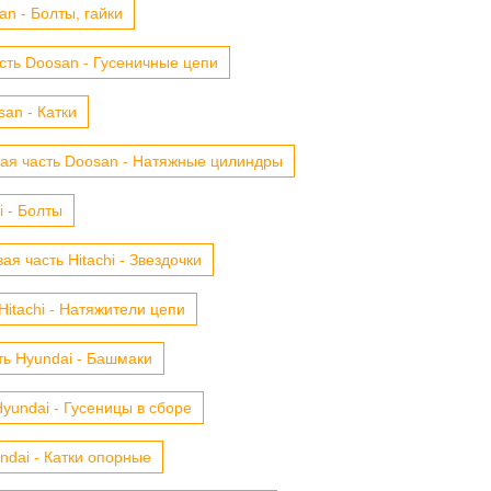
n - Болты, гайки
сть Doosan - Гусеничные цепи
an - Катки
ая часть Doosan - Натяжные цилиндры
i - Болты
ая часть Hitachi - Звездочки
Hitachi - Натяжители цепи
ть Hyundai - Башмаки
yundai - Гусеницы в сборе
ndai - Катки опорные