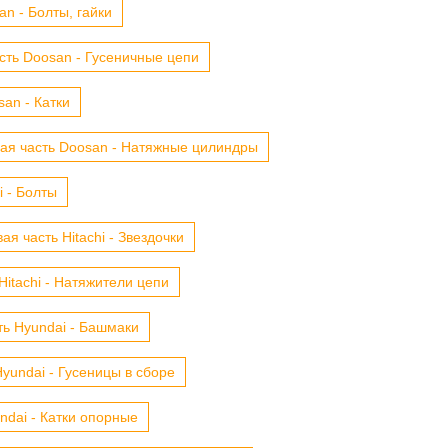
n - Болты, гайки
сть Doosan - Гусеничные цепи
an - Катки
ая часть Doosan - Натяжные цилиндры
i - Болты
ая часть Hitachi - Звездочки
Hitachi - Натяжители цепи
ть Hyundai - Башмаки
yundai - Гусеницы в сборе
ndai - Катки опорные