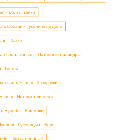
n - Болты, гайки
сть Doosan - Гусеничные цепи
an - Катки
ая часть Doosan - Натяжные цилиндры
i - Болты
ая часть Hitachi - Звездочки
Hitachi - Натяжители цепи
ть Hyundai - Башмаки
yundai - Гусеницы в сборе
ndai - Катки опорные