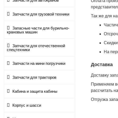
Запчасти для автокранов
Оплата произ
представител
Запчасти для грузовой техники
Так же для н
Частич
Запасные части для бурильно-
крановых машин
Отсроч
Cкидки
Запчасти для отечественной
спецтехники
На пер
Запчасти на мини погрузчики
Доставка
Доставку зап
Запчасти для тракторов
Применяем вс
рассчитать н
Кабина и защита кабины
Отгрузка зап
Корпус и шасси