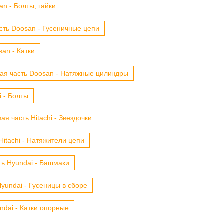
n - Болты, гайки
сть Doosan - Гусеничные цепи
an - Катки
ая часть Doosan - Натяжные цилиндры
i - Болты
ая часть Hitachi - Звездочки
Hitachi - Натяжители цепи
ть Hyundai - Башмаки
yundai - Гусеницы в сборе
ndai - Катки опорные