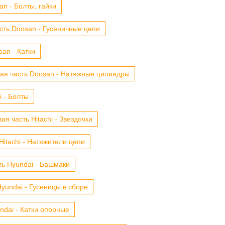
n - Болты, гайки
сть Doosan - Гусеничные цепи
an - Катки
ая часть Doosan - Натяжные цилиндры
i - Болты
ая часть Hitachi - Звездочки
Hitachi - Натяжители цепи
ть Hyundai - Башмаки
yundai - Гусеницы в сборе
ndai - Катки опорные