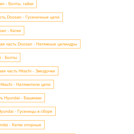
n - Болты, гайки
сть Doosan - Гусеничные цепи
an - Катки
ая часть Doosan - Натяжные цилиндры
i - Болты
ая часть Hitachi - Звездочки
Hitachi - Натяжители цепи
ть Hyundai - Башмаки
yundai - Гусеницы в сборе
ndai - Катки опорные