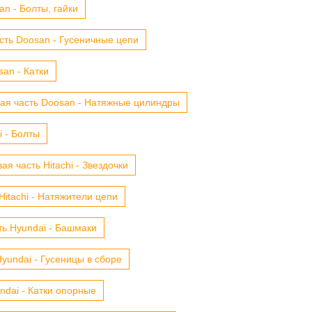
n - Болты, гайки
сть Doosan - Гусеничные цепи
an - Катки
ая часть Doosan - Натяжные цилиндры
i - Болты
ая часть Hitachi - Звездочки
Hitachi - Натяжители цепи
ть Hyundai - Башмаки
yundai - Гусеницы в сборе
ndai - Катки опорные