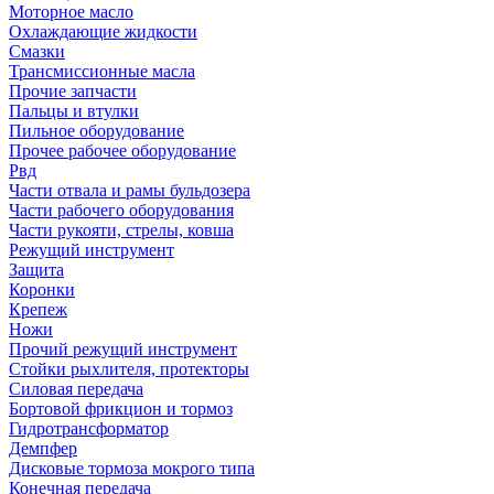
Моторное масло
Охлаждающие жидкости
Смазки
Трансмиссионные масла
Прочие запчасти
Пальцы и втулки
Пильное оборудование
Прочее рабочее оборудование
Рвд
Части отвала и рамы бульдозера
Части рабочего оборудования
Части рукояти, стрелы, ковша
Режущий инструмент
Защита
Коронки
Крепеж
Ножи
Прочий режущий инструмент
Стойки рыхлителя, протекторы
Силовая передача
Бортовой фрикцион и тормоз
Гидротрансформатор
Демпфер
Дисковые тормоза мокрого типа
Конечная передача