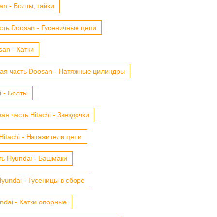
n - Болты, гайки
сть Doosan - Гусеничные цепи
an - Катки
ая часть Doosan - Натяжные цилиндры
i - Болты
ая часть Hitachi - Звездочки
Hitachi - Натяжители цепи
ть Hyundai - Башмаки
yundai - Гусеницы в сборе
ndai - Катки опорные