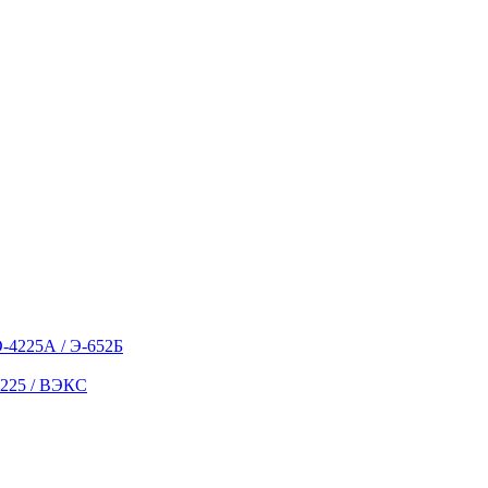
О-4225А / Э-652Б
5225 / ВЭКС