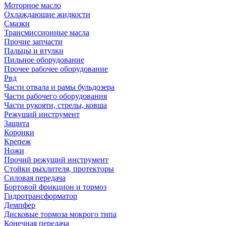
Моторное масло
Охлаждающие жидкости
Смазки
Трансмиссионные масла
Прочие запчасти
Пальцы и втулки
Пильное оборудование
Прочее рабочее оборудование
Рвд
Части отвала и рамы бульдозера
Части рабочего оборудования
Части рукояти, стрелы, ковша
Режущий инструмент
Защита
Коронки
Крепеж
Ножи
Прочий режущий инструмент
Стойки рыхлителя, протекторы
Силовая передача
Бортовой фрикцион и тормоз
Гидротрансформатор
Демпфер
Дисковые тормоза мокрого типа
Конечная передача