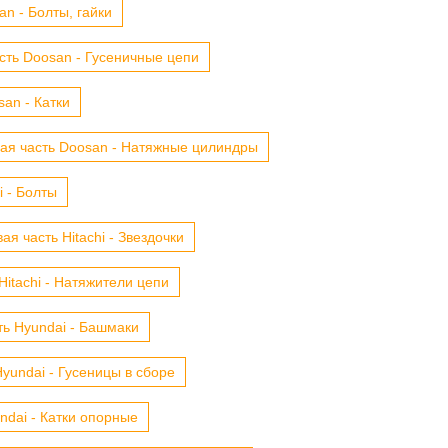
n - Болты, гайки
сть Doosan - Гусеничные цепи
an - Катки
ая часть Doosan - Натяжные цилиндры
i - Болты
ая часть Hitachi - Звездочки
Hitachi - Натяжители цепи
ть Hyundai - Башмаки
yundai - Гусеницы в сборе
ndai - Катки опорные