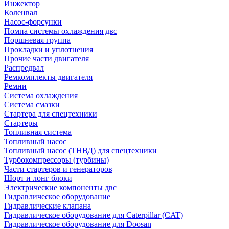
Инжектор
Коленвал
Насос-форсунки
Помпа системы охлаждения двс
Поршневая группа
Прокладки и уплотнения
Прочие части двигателя
Распредвал
Ремкомплекты двигателя
Ремни
Система охлаждения
Система смазки
Стартера для спецтехники
Стартеры
Топливная система
Топливный насос
Топливный насос (ТНВД) для спецтехники
Турбокомпрессоры (турбины)
Части стартеров и генераторов
Шорт и лонг блоки
Электрические компоненты двс
Гидравлическое оборудование
Гидравлические клапана
Гидравлическое оборудование для Caterpillar (CAT)
Гидравлическое оборудование для Doosan