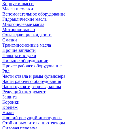
Корпус и шасси
Масла и смазки
Вспомогательное оборудование
Гидравлические масла
Многоцелевые масла
Моторное масло
Охлаждающие жидкости
Смазки
Трансмиссионные масла
Прочие запчасти
Пальцы и втулки
Пильное оборудование
Прочее рабочее оборудование
Рвд
Части отвала и рамы бульдозера
Части рабочего оборудования
Части рукояти, стрелы, ковша
Режущий инструмент
Защита
Коронки
Крепеж
Ножи
Прочий режущий инструмент
Стойки рыхлителя, протекторы
Силовая передача