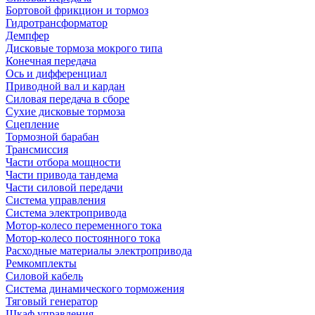
Бортовой фрикцион и тормоз
Гидротрансформатор
Демпфер
Дисковые тормоза мокрого типа
Конечная передача
Ось и дифференциал
Приводной вал и кардан
Силовая передача в сборе
Сухие дисковые тормоза
Сцепление
Тормозной барабан
Трансмиссия
Части отбора мощности
Части привода тандема
Части силовой передачи
Система управления
Система электропривода
Мотор-колесо переменного тока
Мотор-колесо постоянного тока
Расходные материалы электропривода
Ремкомплекты
Силовой кабель
Система динамического торможения
Тяговый генератор
Шкаф управления