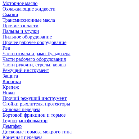
Моторное масло
Охлаждающие жидкости
Смазки
Трансмиссионные масла
Прочие запчасти
Пальцы и втулки
Пильное оборудование
Прочее рабочее оборудование
Рвд
Части отвала и рамы бульдозера
Части рабочего оборудования
Части рукояти, стрелы, ковша
Режущий инструмент
Защита
Коронки
Крепеж
Ножи
Прочий режущий инструмент
Стойки рыхлителя, протекторы
Силовая передача
Бортовой фрикцион и тормоз
Гидротрансформатор
Демпфер
Дисковые тормоза мокрого типа
Конечная передача