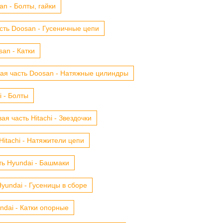
n - Болты, гайки
сть Doosan - Гусеничные цепи
an - Катки
ая часть Doosan - Натяжные цилиндры
i - Болты
ая часть Hitachi - Звездочки
Hitachi - Натяжители цепи
ть Hyundai - Башмаки
yundai - Гусеницы в сборе
ndai - Катки опорные