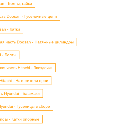
n - Болты, гайки
сть Doosan - Гусеничные цепи
an - Катки
ая часть Doosan - Натяжные цилиндры
i - Болты
ая часть Hitachi - Звездочки
Hitachi - Натяжители цепи
ть Hyundai - Башмаки
yundai - Гусеницы в сборе
ndai - Катки опорные