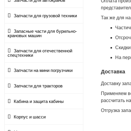
Запчасти для автокранов
Оплата произ
представител
Запчасти для грузовой техники
Так же для н
Частич
Запасные части для бурильно-
крановых машин
Отсроч
Cкидки
Запчасти для отечественной
спецтехники
На пер
Запчасти на мини погрузчики
Доставка
Доставку зап
Запчасти для тракторов
Применяем вс
рассчитать н
Кабина и защита кабины
Отгрузка зап
Корпус и шасси