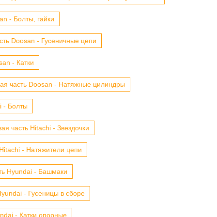
n - Болты, гайки
сть Doosan - Гусеничные цепи
an - Катки
ая часть Doosan - Натяжные цилиндры
i - Болты
ая часть Hitachi - Звездочки
Hitachi - Натяжители цепи
ть Hyundai - Башмаки
yundai - Гусеницы в сборе
ndai - Катки опорные