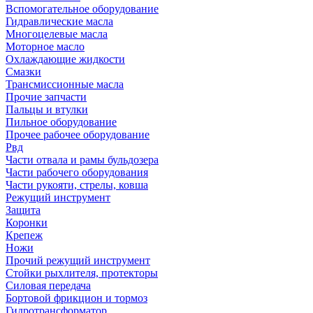
Вспомогательное оборудование
Гидравлические масла
Многоцелевые масла
Моторное масло
Охлаждающие жидкости
Смазки
Трансмиссионные масла
Прочие запчасти
Пальцы и втулки
Пильное оборудование
Прочее рабочее оборудование
Рвд
Части отвала и рамы бульдозера
Части рабочего оборудования
Части рукояти, стрелы, ковша
Режущий инструмент
Защита
Коронки
Крепеж
Ножи
Прочий режущий инструмент
Стойки рыхлителя, протекторы
Силовая передача
Бортовой фрикцион и тормоз
Гидротрансформатор