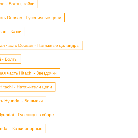
n - Болты, гайки
сть Doosan - Гусеничные цепи
an - Катки
ая часть Doosan - Натяжные цилиндры
i - Болты
ая часть Hitachi - Звездочки
Hitachi - Натяжители цепи
ть Hyundai - Башмаки
yundai - Гусеницы в сборе
ndai - Катки опорные