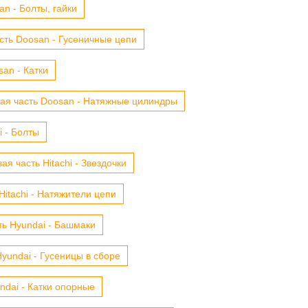
n - Болты, гайки
сть Doosan - Гусеничные цепи
an - Катки
ая часть Doosan - Натяжные цилиндры
i - Болты
ая часть Hitachi - Звездочки
Hitachi - Натяжители цепи
ть Hyundai - Башмаки
yundai - Гусеницы в сборе
ndai - Катки опорные