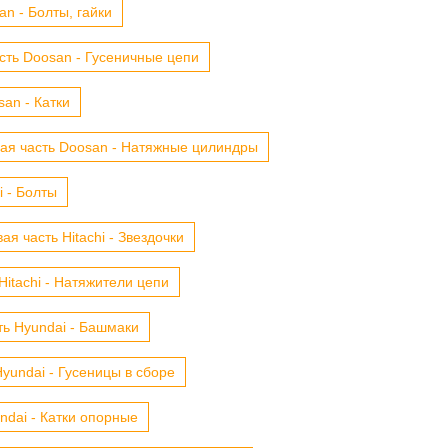
n - Болты, гайки
сть Doosan - Гусеничные цепи
an - Катки
ая часть Doosan - Натяжные цилиндры
i - Болты
ая часть Hitachi - Звездочки
Hitachi - Натяжители цепи
ть Hyundai - Башмаки
yundai - Гусеницы в сборе
ndai - Катки опорные