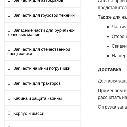
Запчасти для автокранов
Оплата произ
представител
Запчасти для грузовой техники
Так же для н
Частич
Запасные части для бурильно-
крановых машин
Отсроч
Cкидки
Запчасти для отечественной
спецтехники
На пер
Запчасти на мини погрузчики
Доставка
Доставку зап
Запчасти для тракторов
Применяем вс
рассчитать н
Кабина и защита кабины
Отгрузка зап
Корпус и шасси