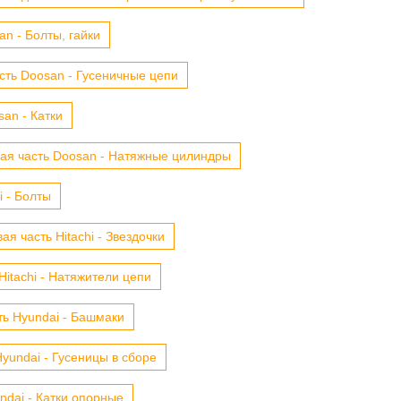
n - Болты, гайки
сть Doosan - Гусеничные цепи
an - Катки
ая часть Doosan - Натяжные цилиндры
i - Болты
ая часть Hitachi - Звездочки
Hitachi - Натяжители цепи
ть Hyundai - Башмаки
yundai - Гусеницы в сборе
ndai - Катки опорные