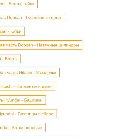
n - Болты, гайки
сть Doosan - Гусеничные цепи
an - Катки
ая часть Doosan - Натяжные цилиндры
i - Болты
ая часть Hitachi - Звездочки
Hitachi - Натяжители цепи
ть Hyundai - Башмаки
yundai - Гусеницы в сборе
ndai - Катки опорные