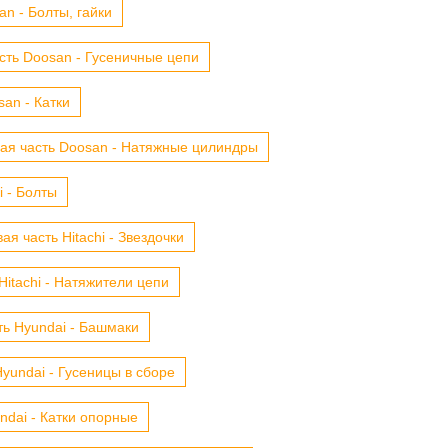
n - Болты, гайки
сть Doosan - Гусеничные цепи
an - Катки
ая часть Doosan - Натяжные цилиндры
i - Болты
ая часть Hitachi - Звездочки
Hitachi - Натяжители цепи
ть Hyundai - Башмаки
yundai - Гусеницы в сборе
ndai - Катки опорные