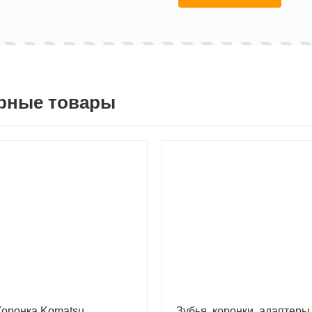
рные товары
оронка Komatsu
Зубья, коронки, адаптеры