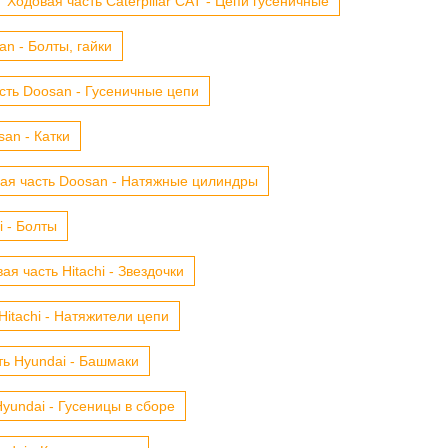
Ходовая часть Caterpillar CAT - Цепи гусеничные
n - Болты, гайки
сть Doosan - Гусеничные цепи
an - Катки
ая часть Doosan - Натяжные цилиндры
i - Болты
ая часть Hitachi - Звездочки
Hitachi - Натяжители цепи
ть Hyundai - Башмаки
yundai - Гусеницы в сборе