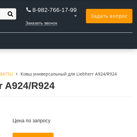
8-982-766-17-99
Задать вопрос
Заказать звонок
Ы
OMATSU
Ковш универсальный для Liebherr A924/R924
r A924/R924
Цена по запросу