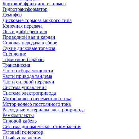
Бортовой фрикцион и тормоз
Гидротрансформатор
Демпфер
Дисковые тормоза мокрого типа
Конечная передача
Ось и дифференциал
Приводной вал и кардан
Силовая передача в сборе
Сухие дисковые тормоза
Сцепление
Тормозной барабан
Трансмиссия
Части отбора мощности
Части привода тандема
Части силовой передачи
Система управления
Система электропривода
Мотор-колесо переменного тока
Мотор-колесо постоянного тока
Расходные материалы электропривода
Ремкомплекты
Силовой кабель
Система динамического торможения
Тяговый генератор
Шкаф управления