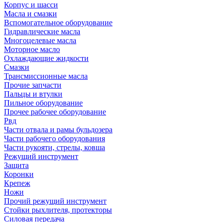
Корпус и шасси
Масла и смазки
Вспомогательное оборудование
Гидравлические масла
Многоцелевые масла
Моторное масло
Охлаждающие жидкости
Смазки
Трансмиссионные масла
Прочие запчасти
Пальцы и втулки
Пильное оборудование
Прочее рабочее оборудование
Рвд
Части отвала и рамы бульдозера
Части рабочего оборудования
Части рукояти, стрелы, ковша
Режущий инструмент
Защита
Коронки
Крепеж
Ножи
Прочий режущий инструмент
Стойки рыхлителя, протекторы
Силовая передача