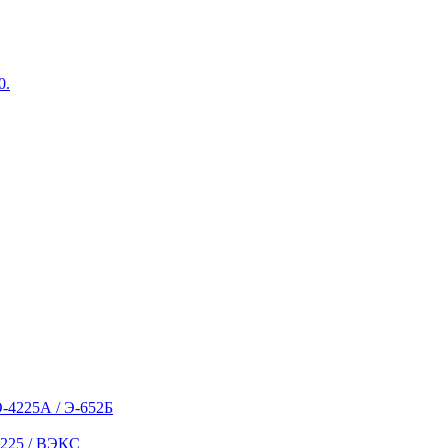
0.
О-4225А / Э-652Б
5225 / ВЭКС