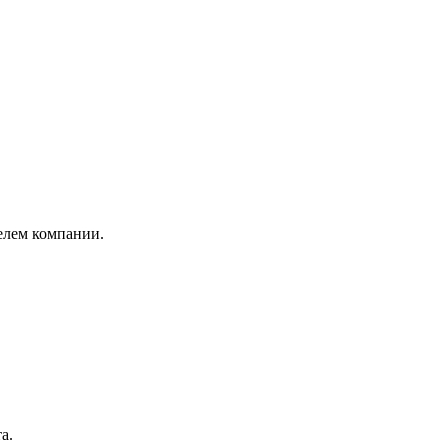
елем компании.
а.