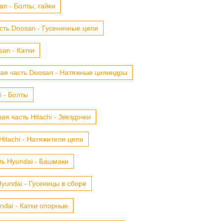
n - Болты, гайки
сть Doosan - Гусеничные цепи
an - Катки
ая часть Doosan - Натяжные цилиндры
i - Болты
ая часть Hitachi - Звездочки
Hitachi - Натяжители цепи
ть Hyundai - Башмаки
yundai - Гусеницы в сборе
ndai - Катки опорные