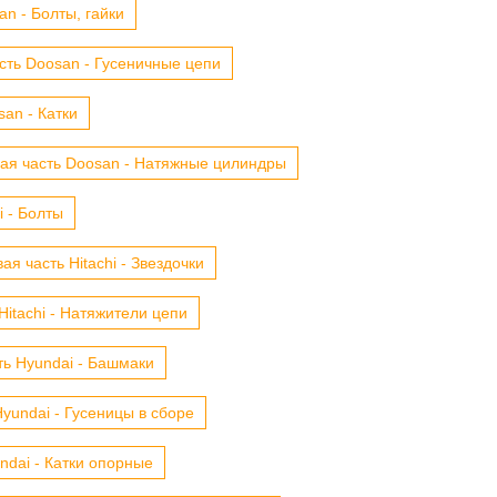
n - Болты, гайки
сть Doosan - Гусеничные цепи
an - Катки
ая часть Doosan - Натяжные цилиндры
i - Болты
ая часть Hitachi - Звездочки
Hitachi - Натяжители цепи
ть Hyundai - Башмаки
yundai - Гусеницы в сборе
ndai - Катки опорные