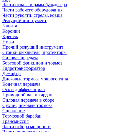
Части отвала и рамы бульдозера
Части рабочего оборудования
Части рукояти, стрелы, ковша
Режущий инструмент
Защита
Коронки
Крепеж
Ножи
Прочий режущий инструмент
Стойки рыхлителя, протекторы
Силовая передача
Бортовой фрикцион и тормоз
Гидротрансформатор
Демпфер
Дисковые тормоза мокрого типа
Конечная передача
Ось и дифференциал
Приводной вал и кардан
Силовая передача в сборе
Сухие дисковые тормоза
Сцепление
Тормозной барабан
Трансмиссия
Части отбора мощности
Части привода тандема